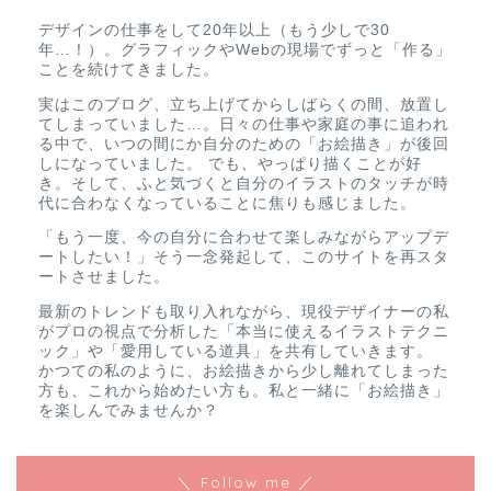
デザインの仕事をして20年以上（もう少しで30
年…！）。グラフィックやWebの現場でずっと「作る」
ことを続けてきました。
実はこのブログ、立ち上げてからしばらくの間、放置し
てしまっていました…。日々の仕事や家庭の事に追われ
る中で、いつの間にか自分のための「お絵描き」が後回
しになっていました。 でも、やっぱり描くことが好
き。そして、ふと気づくと自分のイラストのタッチが時
代に合わなくなっていることに焦りも感じました。
「もう一度、今の自分に合わせて楽しみながらアップデ
ートしたい！」そう一念発起して、このサイトを再スタ
ートさせました。
最新のトレンドも取り入れながら、現役デザイナーの私
がプロの視点で分析した「本当に使えるイラストテクニ
ック」や「愛用している道具」を共有していきます。
かつての私のように、お絵描きから少し離れてしまった
方も、これから始めたい方も。私と一緒に「お絵描き」
を楽しんでみませんか？
＼ Follow me ／